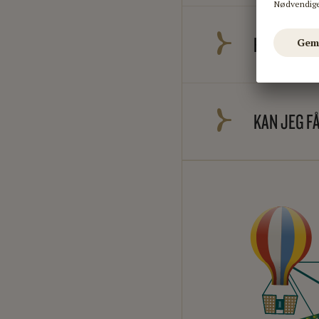
HVORNÅR M
KAN JEG F