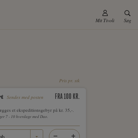
Mit Tivoli
Søg
Pris pr. stk
FRA 100 KR.
rt
Sendes med posten
ægges et ekspeditionsgebyr på kr. 35,-.
ger 7 - 10 hverdage med Dao.
øb