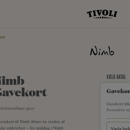
rt
Nimb
VÆLG ANTAL
Gavekort
Gaveko
Gavekort till
ekstraordinær gave
Forsendelse ta
gavekort til Nimb åbner en verden af
kke oplevelser – fra middag i Nimb
Vælg bel