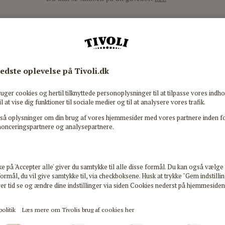
Forsendelse
Gavekortet fremsendes med posten og kan forventes modt
hverdage.
Bemærk, 35 kr. i forsendelses- og administrationsgebyr.
GAVEKORTET BRUGES TIL?