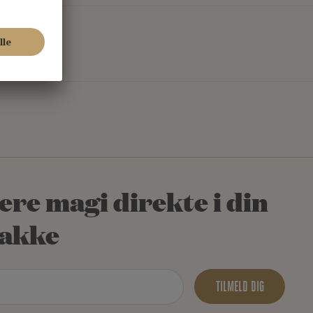
ere magi direkte i din
akke
TILMELD DIG