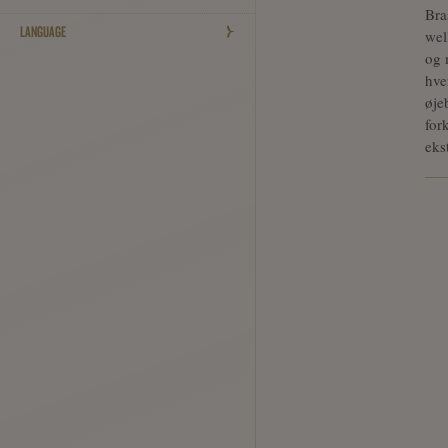
Bra
LANGUAGE
wel
og 
hve
øje
for
eks