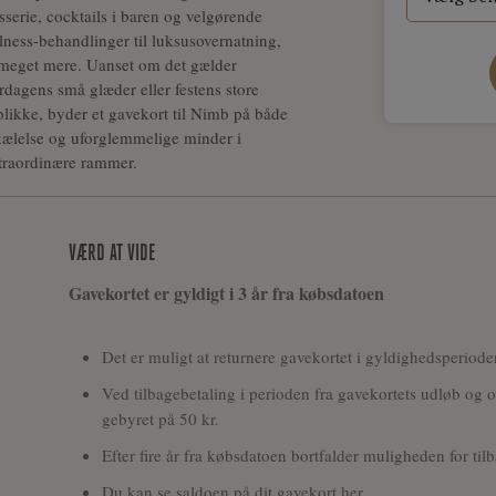
sserie, cocktails i baren og velgørende
lness-behandlinger til luksusovernatning,
meget mere. Uanset om det gælder
rdagens små glæder eller festens store
blikke, byder et gavekort til Nimb på både
kælelse og uforglemmelige minder i
traordinære rammer.
VÆRD AT VIDE
Gavekortet er gyldigt i 3 år fra købsdatoen
Det er muligt at returnere gavekortet i gyldighedsperiod
Ved tilbagebetaling i perioden fra gavekortets udløb og op 
gebyret på 50 kr.
Efter fire år fra købsdatoen bortfalder muligheden for ti
Du kan se saldoen på dit gavekort
her.