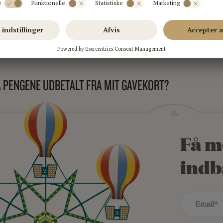
ODTAGER JEG GAVEKORTET FYSISK?
Å PENGENE UDBETALT FRA MIT GAVEKORT?
Få m
indb