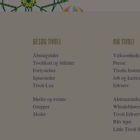
BESØG TIVOLI
OM TIVOLI
Åbningstider
Virksomhede
Tivolikort og billetter
Presse
Forlystelser
Tivolis histor
Spisesteder
Job og karrie
Tivoli Lux
Erhverv
Møder og events
Aktionærinfo
Grupper
Whistleblowe
Skoler
Tivoli Erhver
Bliv lejer
Little Tivoli