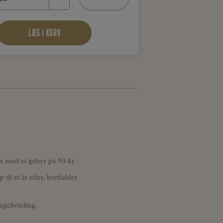
LÆG I KURV
en mod et gebyr på 50 kr.
til et år efter, bortfalder
lbagebetaling.