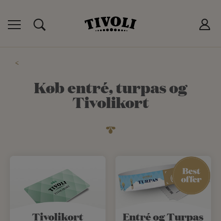
 TIVOLIKORT
P
T
Køb entré, turpas og
Tivolikort
LUB
Tivolikort
Entré og Turpas