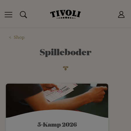
 TIVOLIKORT
P
Shop
T
Spilleboder
LUB
5-Kamp 2026