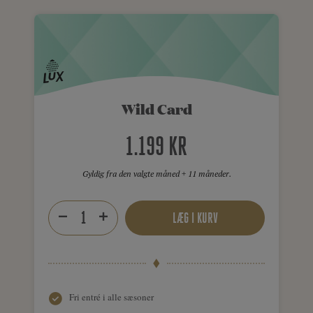
Wild Card
1.199 KR
Gyldig fra den valgte måned + 11 måneder.
LÆG I KURV
Fri entré i alle sæsoner